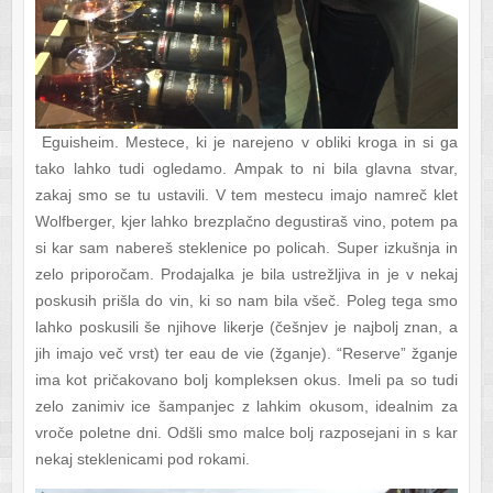
Eguisheim. Mestece, ki je narejeno v obliki kroga in si ga
tako lahko tudi ogledamo. Ampak to ni bila glavna stvar,
zakaj smo se tu ustavili. V tem mestecu imajo namreč klet
Wolfberger, kjer lahko brezplačno degustiraš vino, potem pa
si kar sam nabereš steklenice po policah. Super izkušnja in
zelo priporočam. Prodajalka je bila ustrežljiva in je v nekaj
poskusih prišla do vin, ki so nam bila všeč. Poleg tega smo
lahko poskusili še njihove likerje (češnjev je najbolj znan, a
jih imajo več vrst) ter eau de vie (žganje). “Reserve” žganje
ima kot pričakovano bolj kompleksen okus. Imeli pa so tudi
zelo zanimiv ice šampanjec z lahkim okusom, idealnim za
vroče poletne dni. Odšli smo malce bolj razposejani in s kar
nekaj steklenicami pod rokami.