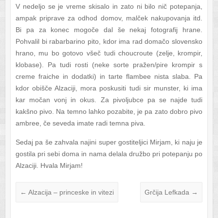
V nedeljo se je vreme skisalo in zato ni bilo nič potepanja,
ampak priprave za odhod domov, malček nakupovanja itd.
Bi pa za konec mogoče dal še nekaj fotografij hrane.
Pohvalil bi rabarbarino pito, kdor ima rad domačo slovensko
hrano, mu bo gotovo všeč tudi choucroute (zelje, krompir,
klobase). Pa tudi rosti (neke sorte pražen/pire krompir s
creme fraiche in dodatki) in tarte flambee nista slaba. Pa
kdor obišče Alzaciji, mora poskusiti tudi sir munster, ki ima
kar močan vonj in okus. Za pivoljubce pa se najde tudi
kakšno pivo. Na temno lahko pozabite, je pa zato dobro pivo
ambree, če seveda imate radi temna piva.
Sedaj pa še zahvala najini super gostiteljici Mirjam, ki naju je
gostila pri sebi doma in nama delala družbo pri potepanju po
Alzaciji. Hvala Mirjam!
←
Alzacija – princeske in vitezi
Grčija Lefkada
→