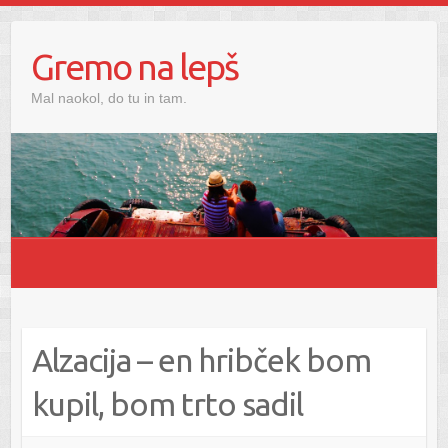
Gremo na lepš
Mal naokol, do tu in tam.
Alzacija – en hribček bom
kupil, bom trto sadil