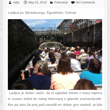
mitja
May 25, 2016
Potovanje
No Comments
Ladjica po Sttrasbourgu, Eguisheim, Colmar.
Ladjica je dober način, da si ogledaš mesto z manj napora
in zraven dobiš še nekaj informacij o glavnih znamenitostih.
Ker pa smo že prej peš naredili en dober giro naokoli, je bila